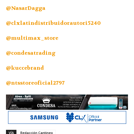
@NasarDagga
@
clxlatindistribuidorautori5240
@multimax_store
@condesatrading
@kuccebrand
@ntsstoreoficial2797
VÍA
Redacción Cantineo