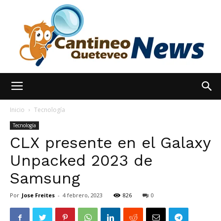
España
Inicio
Tecnología
Tecnología
CLX presente en el Galaxy
Noticias
Unpacked 2023 de
Samsung
hoy
Por
Jose Freites
-
4 febrero, 2023
826
0