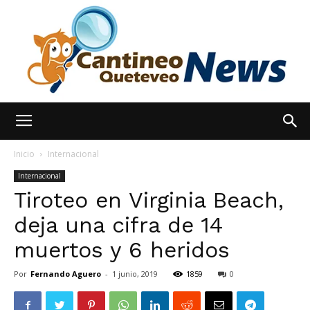
España
Inicio
Internacional
Internacional
Tiroteo en Virginia Beach,
Noticias
deja una cifra de 14
muertos y 6 heridos
hoy
Por
Fernando Aguero
-
1 junio, 2019
1859
0