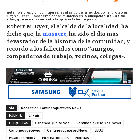
Siete hombres y cinco mujeres, es el saldo de fallecidos por el tiroteo en
Virginia Beach. Todos empleados municipales;
a excepción de uno de
ellos, que era un contratista que estaba de paso
Robert M. Dyer, el alcalde de la localidad, ha
dicho que, la
masacre
, ha sido el dia mas
devastador de la historia de la comunidad; y
recordó a los fallecidos como
“amigos,
compañeros de trabajo, vecinos, colegas».
VÍA
Redacción Cantineoqueteveo News
FUENTE
El País
ETIQUETAS
Cantineo que te Veo
Cantineo que te Veo News
Cantineoqueteveo
CantineoqueteveoNews
EEUU
Estados Unidos
Internacionales
Noticias