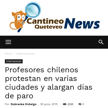
España
Inicio
Internacional
Internacional
Profesores chilenos
Noticias
protestan en varias
ciudades y alargan días
hoy
de paro
Por
Dubraska Hidalgo
-
30 junio, 2019
2263
0