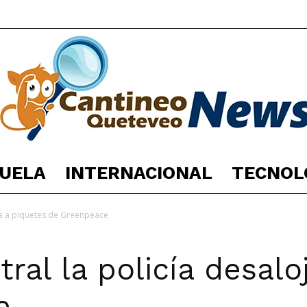
UELA
INTERNACIONAL
TECNOL
España
oja a piquetes de Greenpeace
ral la policía desalo
Noticias
e