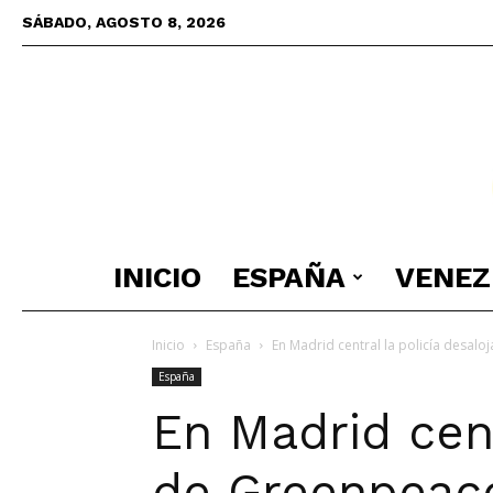
SÁBADO, AGOSTO 8, 2026
INICIO
ESPAÑA
VENEZ
Inicio
España
En Madrid central la policía desal
España
En Madrid cent
de Greenpeac