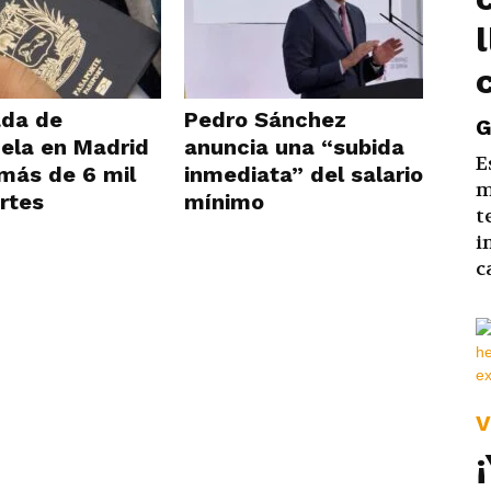
da de
Pedro Sánchez
G
ela en Madrid
anuncia una “subida
E
 más de 6 mil
inmediata” del salario
m
rtes
mínimo
t
i
c
V