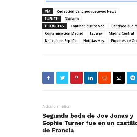
VÍA
Redacción Cantineoqueteveo News
FUENTE
Okdiario
ETIQUETAS
Cantineo que te Veo
Cantineo que t
Contaminación Madrid
España
Madrid Central
Noticias en España
Noticias Hoy
Piquetes de G
Artículo anterior
Segunda boda de Joe Jonas y
Sophie Turner fue en un castill
de Francia