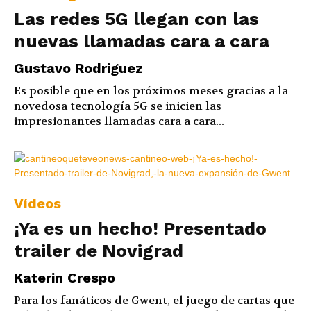
Las redes 5G llegan con las
nuevas llamadas cara a cara
Gustavo Rodriguez
Es posible que en los próximos meses gracias a la
novedosa tecnología 5G se inicien las
impresionantes llamadas cara a cara...
Vídeos
¡Ya es un hecho! Presentado
trailer de Novigrad
Katerin Crespo
Para los fanáticos de Gwent, el juego de cartas que