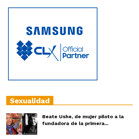
Sexualidad
Beate Ushe, de mujer piloto a la
fundadora de la primera...