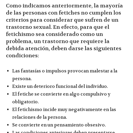
Como indicamos anteriormente, la mayoría
de las personas con fetiches no cumplen los
criterios para considerar que sufren de un
trastorno sexual. En efecto, para que el
fetichismo sea considerado como un
problema, un trastorno que requiere la
debida atención, deben darse las siguientes
condiciones:
Las fantasías o impulsos provocan malestar a la
persona.
Existe un deterioro funcional del individuo.
El fetiche se convierte en algo compulsivo y
obligatorio.
El fetichismo incide muy negativamente en las
relaciones de la persona.
Se convierte en un pensamiento obsesivo.
Las condiciones anteriores deben presentarse