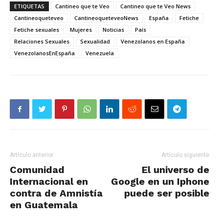
ETIQUETAS
Cantineo que te Veo
Cantineo que te Veo News
Cantineoqueteveo
CantineoqueteveoNews
España
Fetiche
Fetiche sexuales
Mujeres
Noticias
País
Relaciones Sexuales
Sexualidad
Venezolanos en España
VenezolanosEnEspaña
Venezuela
Artículo anterior
Artículo siguiente
Comunidad
El universo de
Internacional en
Google en un Iphone
contra de Amnistía
puede ser posible
en Guatemala