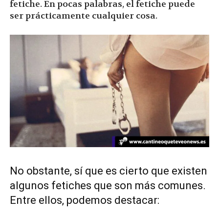
fetiche. En pocas palabras, el fetiche puede
ser prácticamente cualquier cosa.
No obstante, sí que es cierto que existen
algunos fetiches que son más comunes.
Entre ellos, podemos destacar: