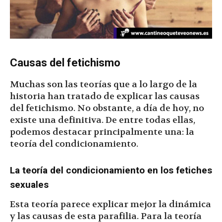
Causas del fetichismo
Muchas son las teorías que a lo largo de la
historia han tratado de explicar las causas
del fetichismo. No obstante, a día de hoy, no
existe una definitiva. De entre todas ellas,
podemos destacar principalmente una: la
teoría del condicionamiento.
La teoría del condicionamiento en los fetiches
sexuales
Esta teoría parece explicar mejor la dinámica
y las causas de esta parafilia. Para la teoría