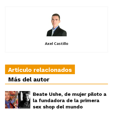
Axel Castillo
Artículo relacionados
Más del autor
Beate Ushe, de mujer piloto a
la fundadora de la primera
sex shop del mundo