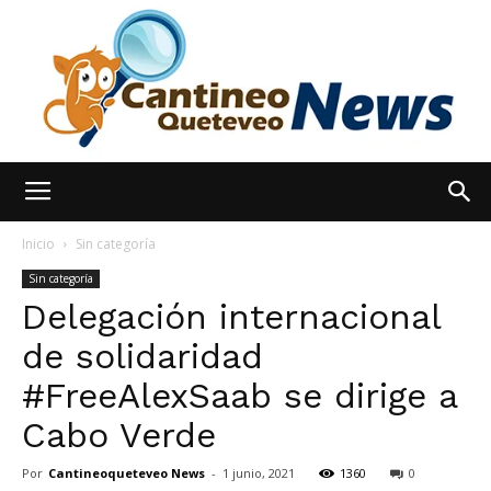
España
Inicio
Sin categoría
Sin categoría
Delegación internacional
Noticias
de solidaridad
#FreeAlexSaab se dirige a
hoy
Cabo Verde
Por
Cantineoqueteveo News
-
1 junio, 2021
1360
0