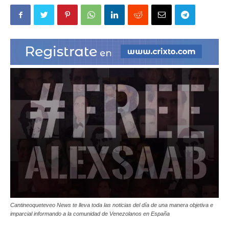
|
Ultima
Hora
|
Cantineoqueteveo News te lleva toda las noticias del día de una manera objetiva e
imparcial informando a la comunidad de Venezolanos en España