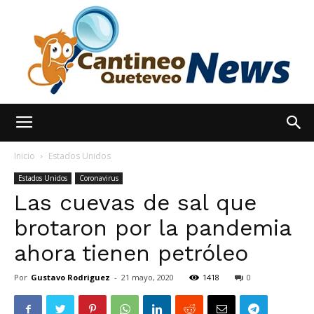
España
Inicio
Estados Unidos
Estados Unidos
Coronavirus
Las cuevas de sal que
Noticias
brotaron por la pandemia
ahora tienen petróleo
hoy
Por
Gustavo Rodriguez
-
21 mayo, 2020
1418
0