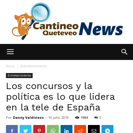
España
Inicio
Entretenimiento
Entretenimiento
Los concursos y la
Noticias
política es lo que lidera
en la tele de España
hoy
Por
Danny Valdiviezo
-
10 julio, 2019
1984
0