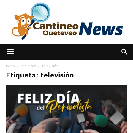
España
Inicio
Etiquetas
Televisión
Etiqueta: televisión
Noticias
hoy