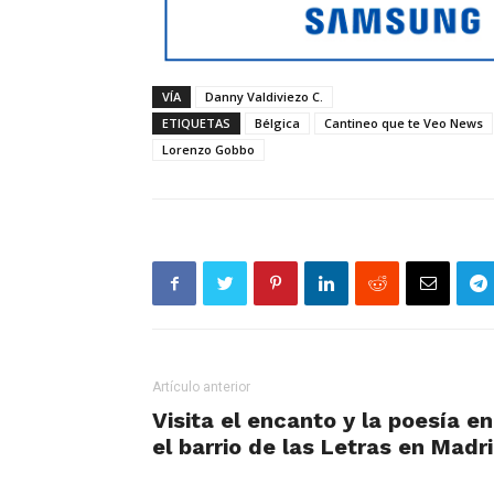
VÍA
Danny Valdiviezo C.
ETIQUETAS
Bélgica
Cantineo que te Veo News
Lorenzo Gobbo
Artículo anterior
Visita el encanto y la poesía en
el barrio de las Letras en Madr