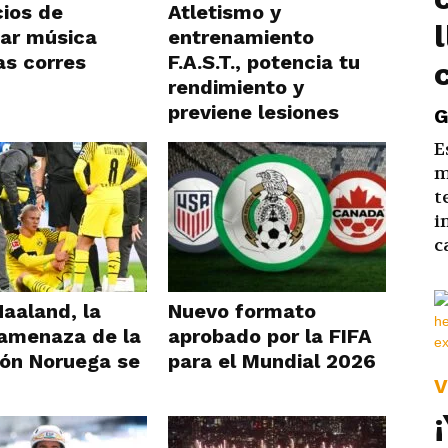
cios de
Atletismo y
ar música
entrenamiento
as corres
F.A.S.T., potencia tu
rendimiento y
previene lesiones
G
E
m
t
i
c
Haaland, la
Nuevo formato
amenaza de la
aprobado por la FIFA
ión Noruega se
para el Mundial 2026
V