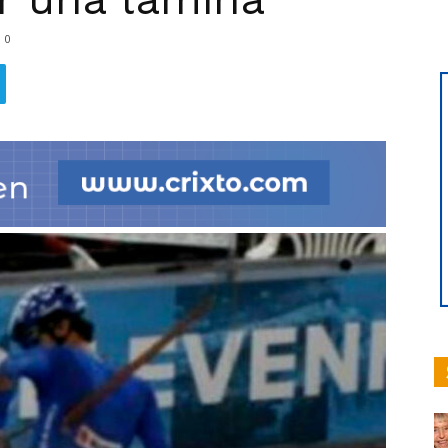
0
hoy
|
Ultima