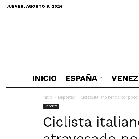
JUEVES, AGOSTO 6, 2026
INICIO
ESPAÑA
VENEZ
Inicio
Deportes
Ciclista italiano herido por poc
Deportes
Ciclista itali
atravesado po