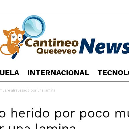
UELA
INTERNACIONAL
TECNOL
España
o muere atravesado por una lamina
ano herido por poco 
Noticias
r una lamina