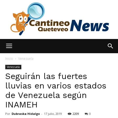
España
Inicio
Venezuela
Venezuela
Seguirán las fuertes
Noticias
lluvias en varios estados
de Venezuela según
hoy
INAMEH
Por
Dubraska Hidalgo
-
17 julio, 2019
2209
0