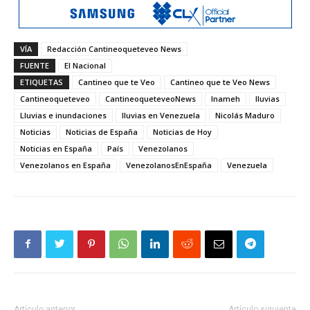
VÍA
Redacción Cantineoqueteveo News
FUENTE
El Nacional
ETIQUETAS
Cantineo que te Veo
Cantineo que te Veo News
Cantineoqueteveo
CantineoqueteveoNews
Inameh
lluvias
Lluvias e inundaciones
lluvias en Venezuela
Nicolás Maduro
Noticias
Noticias de España
Noticias de Hoy
Noticias en España
País
Venezolanos
Venezolanos en España
VenezolanosEnEspaña
Venezuela
Artículo anterior
Artículo siguiente