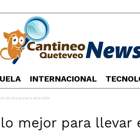
UELA
INTERNACIONAL
TECNOL
España
evar en una pulsera wearable
lo mejor para llevar
Noticias