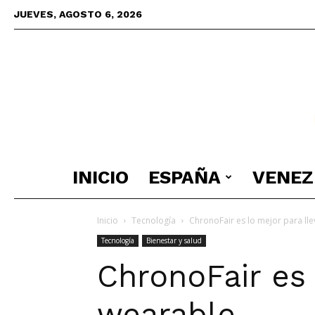
JUEVES, AGOSTO 6, 2026
INICIO
ESPAÑA
VENEZ
Inicio
Tecnología
ChronoFair es lo mejor para ll
Tecnología
Bienestar y salud
ChronoFair es 
wearable