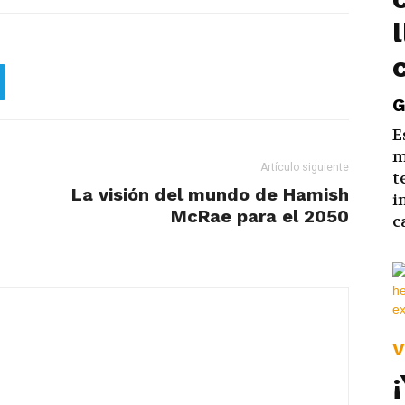
G
E
m
Artículo siguiente
t
La visión del mundo de Hamish
i
McRae para el 2050
c
V