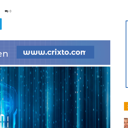
0
hoy
|
Ultima