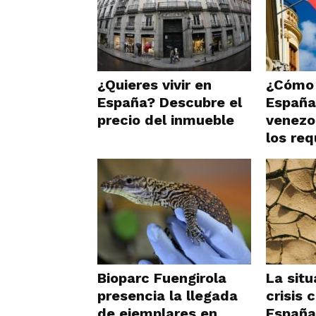
¿Quieres vivir en
¿Cómo 
España? Descubre el
España
precio del inmueble
venezo
los req
Bioparc Fuengirola
La situ
presencia la llegada
crisis 
de ejemplares en
España