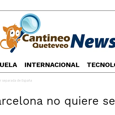
UELA
INTERNACIONAL
TECNOL
España
er separada de España
rcelona no quiere se
Noticias