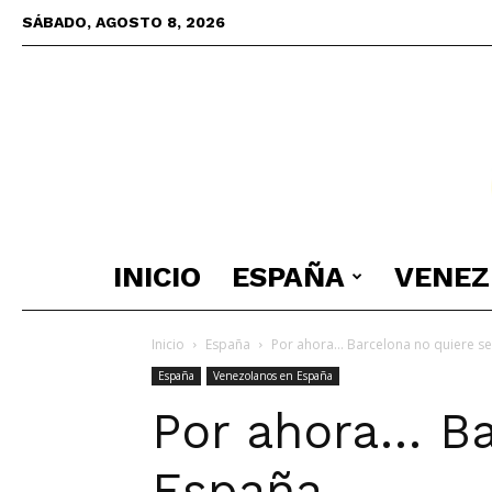
SÁBADO, AGOSTO 8, 2026
INICIO
ESPAÑA
VENEZ
Inicio
España
Por ahora… Barcelona no quiere s
España
Venezolanos en España
Por ahora… Ba
España