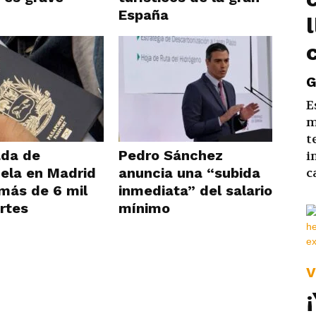
España
G
E
m
t
da de
Pedro Sánchez
i
ela en Madrid
anuncia una “subida
c
 más de 6 mil
inmediata” del salario
rtes
mínimo
V