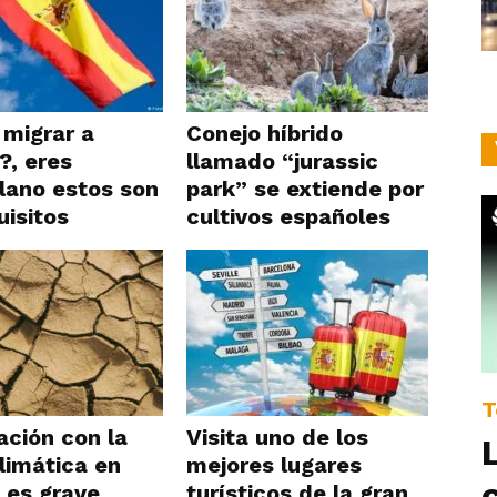
migrar a
Conejo híbrido
?, eres
llamado “jurassic
lano estos son
park” se extiende por
uisitos
cultivos españoles
T
ación con la
Visita uno de los
climática en
mejores lugares
 es grave
turísticos de la gran