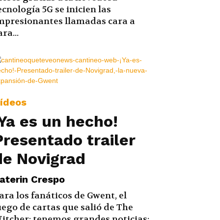
ecnología 5G se inicien las
mpresionantes llamadas cara a
ara...
ídeos
¡Ya es un hecho!
Presentado trailer
de Novigrad
aterin Crespo
ara los fanáticos de Gwent, el
uego de cartas que salió de The
itcher; tenemos grandes noticias: