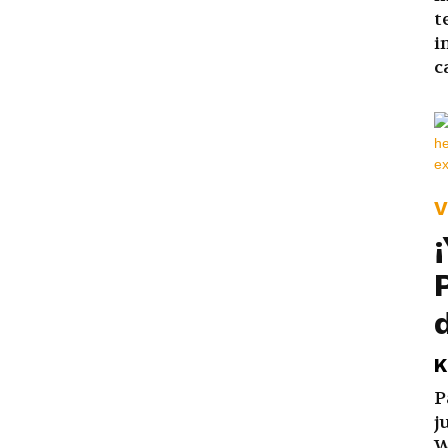
t
i
c
V
K
P
j
W