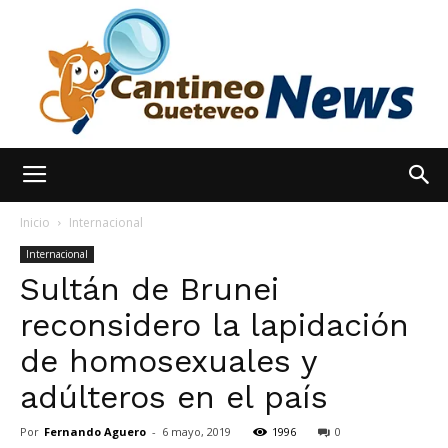
España
Inicio
Internacional
Internacional
Sultán de Brunei
Noticias
reconsidero la lapidación
de homosexuales y
hoy
adúlteros en el país
Por
Fernando Aguero
-
6 mayo, 2019
1996
0