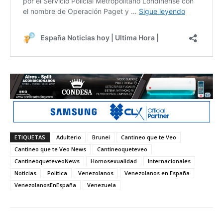
ETIQUETAS
Adulterio
Brunei
Cantineo que te Veo
Cantineo que te Veo News
Cantineoqueteveo
CantineoqueteveoNews
Homosexualidad
Internacionales
Noticias
Política
Venezolanos
Venezolanos en España
VenezolanosEnEspaña
Venezuela