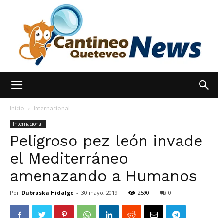
España
Inicio
Internacional
Internacional
Peligroso pez león invade
Noticias
el Mediterráneo
amenazando a Humanos
hoy
Por
Dubraska Hidalgo
-
30 mayo, 2019
2590
0