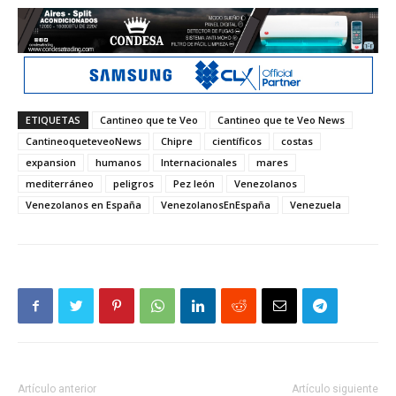
ETIQUETAS
Cantineo que te Veo
Cantineo que te Veo News
CantineoqueteveoNews
Chipre
científicos
costas
expansion
humanos
Internacionales
mares
mediterráneo
peligros
Pez león
Venezolanos
Venezolanos en España
VenezolanosEnEspaña
Venezuela
Artículo anterior
Artículo siguiente