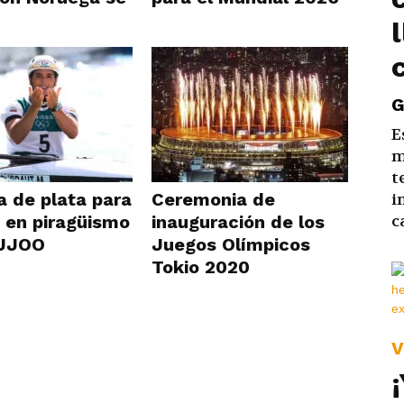
G
E
m
t
a de plata para
Ceremonia de
i
c
 en piragüismo
inauguración de los
 JJOO
Juegos Olímpicos
Tokio 2020
V