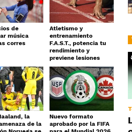
cios de
Atletismo y
ar música
entrenamiento
as corres
F.A.S.T., potencia tu
rendimiento y
previene lesiones
T
Haaland, la
Nuevo formato
amenaza de la
aprobado por la FIFA
ión Noruega se
para el Mundial 2026