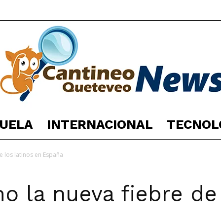
UELA
INTERNACIONAL
TECNOL
España
e los latinos en España
o la nueva fiebre de 
Noticias