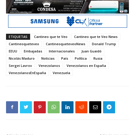
ETIQUETAS
Cantineo que te Veo
Cantineo que te Veo News
Cantineoqueteveo
CantineoqueteveoNews
Donald Trump
EEUU
Embajadas
Internacionales
Juan Guaidó
Nicolás Maduro
Noticias
País
Política
Rusia
Sergei Lavrov
Venezolanos
Venezolanos en España
VenezolanosEnEspaña
Venezuela