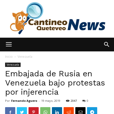
España
Inicio
Venezuela
Venezuela
Embajada de Rusia en
Noticias
Venezuela bajo protestas
por injerencia
hoy
Por
Fernando Aguero
-
19 mayo, 2019
2047
0