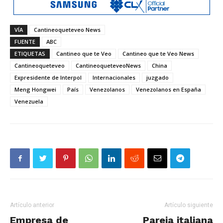
VÍA
Cantineoqueteveo News
FUENTE
ABC
ETIQUETAS
Cantineo que te Veo
Cantineo que te Veo News
Cantineoqueteveo
CantineoqueteveoNews
China
Expresidente de Interpol
Internacionales
juzgado
Meng Hongwei
País
Venezolanos
Venezolanos en España
Venezuela
Artículo anterior
Artículo siguiente
Empresa de
Pareja italiana