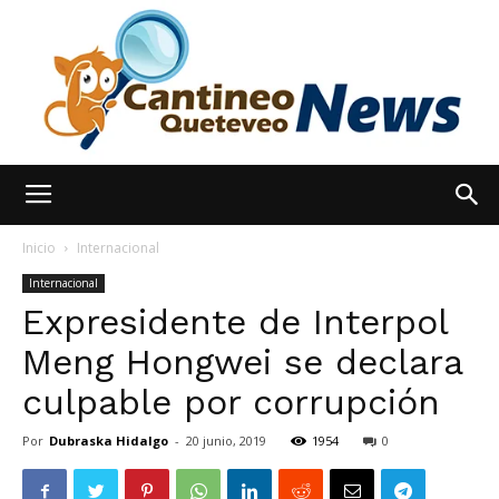
España
Inicio
Internacional
Internacional
Expresidente de Interpol
Noticias
Meng Hongwei se declara
culpable por corrupción
hoy
Por
Dubraska Hidalgo
-
20 junio, 2019
1954
0