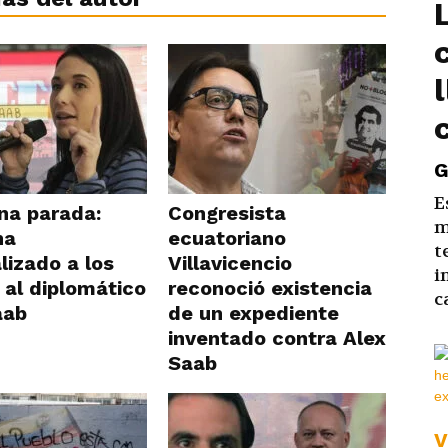
G
E
na parada:
Congresista
m
ha
ecuatoriano
t
lizado a los
Villavicencio
i
 al diplomático
reconoció existencia
c
aab
de un expediente
inventado contra Alex
Saab
V