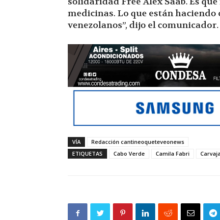
solidaridad Free Alex Saab. Es que
medicinas. Lo que están haciendo c
venezolanos”, dijo el comunicador.
VÍA
Redacción cantineoqueteveonews
ETIQUETAS
Cabo Verde
Camila Fabri
Carvaja