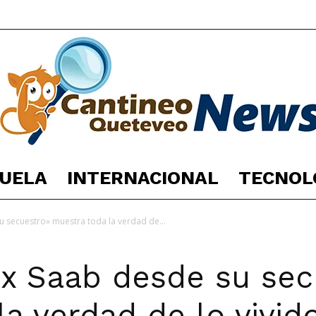
UELA
INTERNACIONAL
TECNOL
España
u secuestro» muestra toda la verdad de...
ex Saab desde su sec
Noticias
la verdad de lo vivi