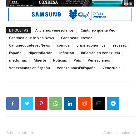
ETIQUETAS
Ancianos venezolanos
Cantineo que te Veo
Cantineo que te Veo News
Cantineoqueteveo
CantineoqueteveoNews
comida
crisis económica
escasez
España
Hiperinflación
Inflación
inflación en Venezuela
medicinas
Muerte
Noticias
País
Venezolanos
Venezolanos en España
VenezolanosEnEspaña
Venezuela
Artículo anterior
Artículo siguiente