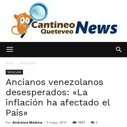
España
Inicio
Venezuela
Venezuela
Ancianos venezolanos
Noticias
desesperados: «La
inflación ha afectado el
hoy
Pais»
Por
Andreina Medina
-
9 mayo, 2019
1937
0