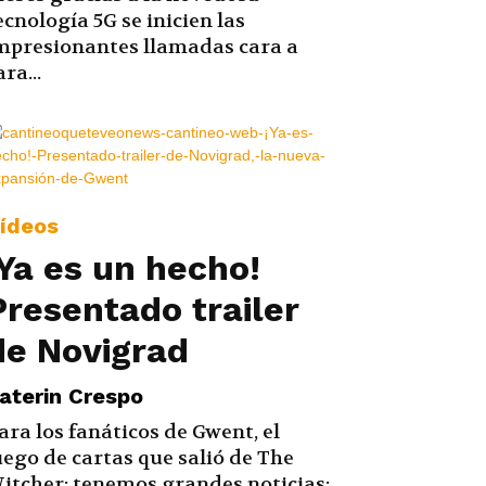
ecnología 5G se inicien las
mpresionantes llamadas cara a
ara...
ídeos
¡Ya es un hecho!
Presentado trailer
de Novigrad
aterin Crespo
ara los fanáticos de Gwent, el
uego de cartas que salió de The
itcher; tenemos grandes noticias: