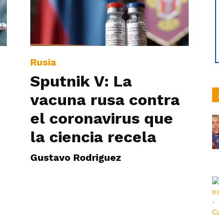
hoy
Rusia
Sputnik V: La
vacuna rusa contra
|
el coronavirus que
la ciencia recela
Gustavo Rodriguez
Ultima