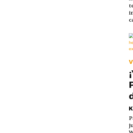
t
i
c
V
K
P
j
W