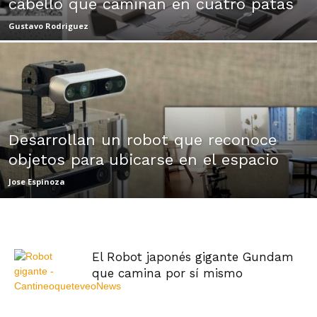
cabello que caminan en cuatro patas
|
Gustavo Rodriguez
Ultima
Desarrollan un robot que reconoce
Hora
objetos para ubicarse en el espacio
Jose Espinoza
|
El Robot japonés gigante Gundam
que camina por sí mismo