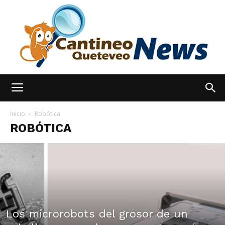
España
Inicio
Robótica
ROBÓTICA
Noticias
hoy
Los microrobots del grosor de un