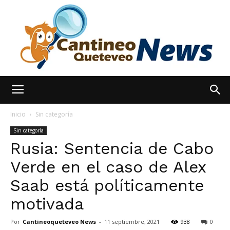
España
Inicio
Sin categoría
Sin categoría
Rusia: Sentencia de Cabo
Noticias
Verde en el caso de Alex
Saab está políticamente
hoy
motivada
Por
Cantineoqueteveo News
-
11 septiembre, 2021
938
0