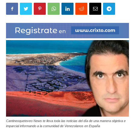
|
Ultima
Hora
|
Cantineoqueteveo News te lleva toda las noticias del día de una manera objetiva e
imparcial informando a la comunidad de Venezolanos en España