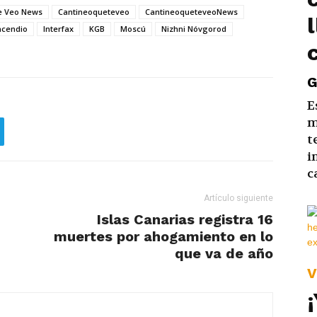
e Veo News
Cantineoqueteveo
CantineoqueteveoNews
ncendio
Interfax
KGB
Moscú
Nizhni Nóvgorod
G
E
m
t
i
c
Artículo siguiente
Islas Canarias registra 16
muertes por ahogamiento en lo
que va de año
V