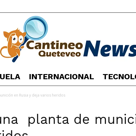
UELA
INTERNACIONAL
TECNOL
España
unición en Rusia y deja varios heridos
una planta de munici
Noticias
ridos