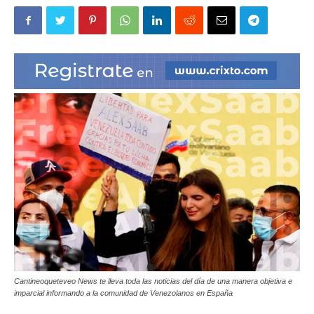
|
Ultima
Hora
|
Cantineoqueteveo News te lleva toda las noticias del día de una manera objetiva e
imparcial informando a la comunidad de Venezolanos en España