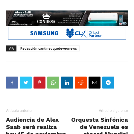
VÍA
Redacción cantineoqueteveonews
Artículo anterior
Artículo siguiente
Audiencia de Alex
Orquesta Sinfónica
Saab será realiza
de Venezuela es
hoy 15 de noviembre
récord Mundial