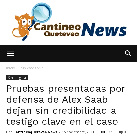
España
Inicio
Sin categoría
Sin categoría
Pruebas presentadas por
Noticias
defensa de Alex Saab
dejan sin credibilidad a
hoy
testigo clave en el caso
Por
Cantineoqueteveo News
-
15 noviembre, 2021
983
0