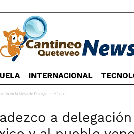
UELA
INTERNACIONAL
TECNOL
España
ación en la Mesa de Diálogo en México...
radezco a delegación
Noticias
xico y al pueblo ven