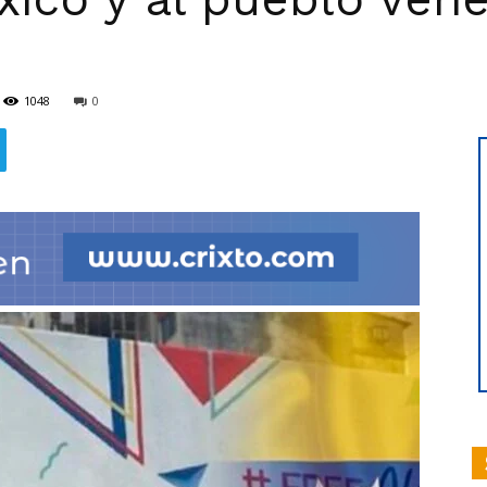
1048
0
hoy
|
Ultima