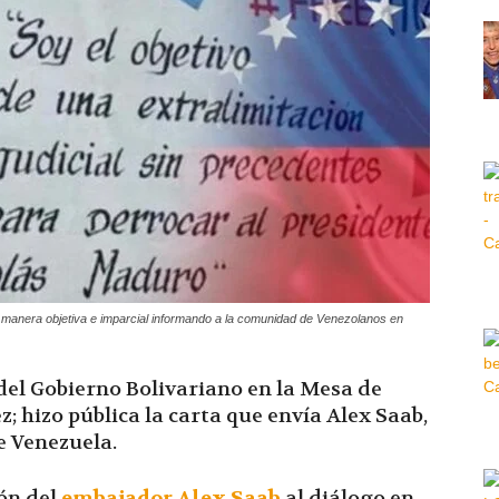
Hora
|
a manera objetiva e imparcial informando a la comunidad de Venezolanos en
n del Gobierno Bolivariano en la Mesa de
; hizo pública la carta que envía Alex Saab,
e Venezuela.
ión del
embajador Alex Saab
al diálogo en