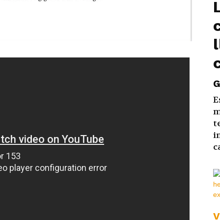
G
E
m
t
i
c
V