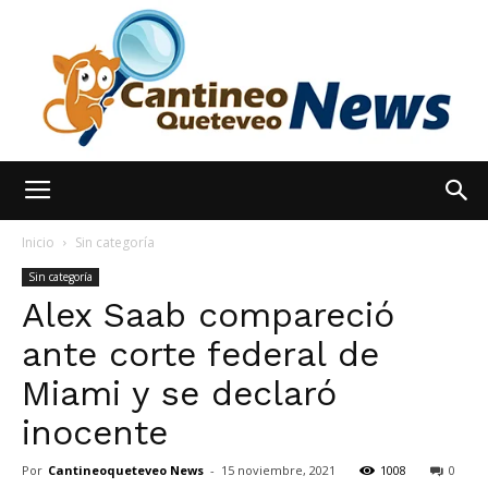
España
Inicio
Sin categoría
Sin categoría
Alex Saab compareció
Noticias
ante corte federal de
Miami y se declaró
hoy
inocente
Por
Cantineoqueteveo News
-
15 noviembre, 2021
1008
0