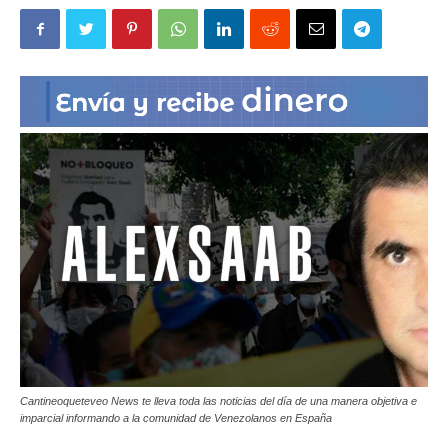
|
Ultima
Hora
|
Cantineoqueteveo News te lleva toda las noticias del día de una manera objetiva e
imparcial informando a la comunidad de Venezolanos en España