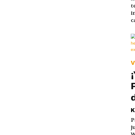
t
i
c
V
K
P
j
W