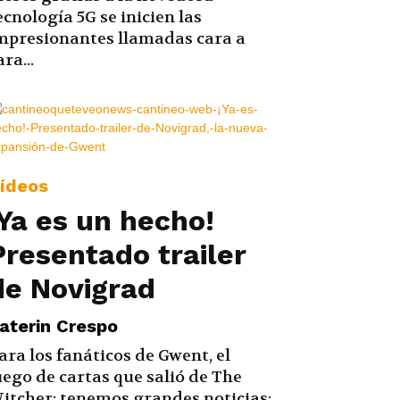
ecnología 5G se inicien las
mpresionantes llamadas cara a
ara...
ídeos
¡Ya es un hecho!
Presentado trailer
de Novigrad
aterin Crespo
ara los fanáticos de Gwent, el
uego de cartas que salió de The
itcher; tenemos grandes noticias: