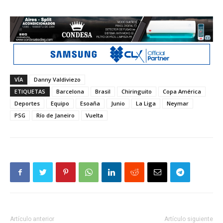
VÍA
Danny Valdiviezo
ETIQUETAS
Barcelona
Brasil
Chiringuito
Copa América
Deportes
Equipo
Esoaña
Junio
La Liga
Neymar
PSG
Río de Janeiro
Vuelta
Artículo anterior
Artículo siguiente