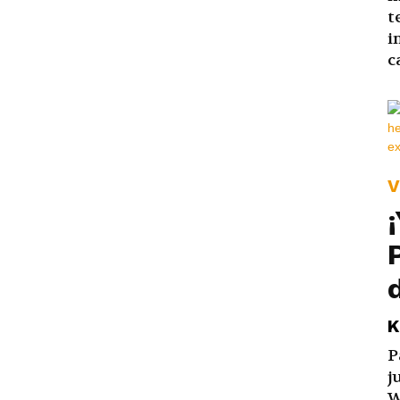
t
i
c
V
K
P
j
W