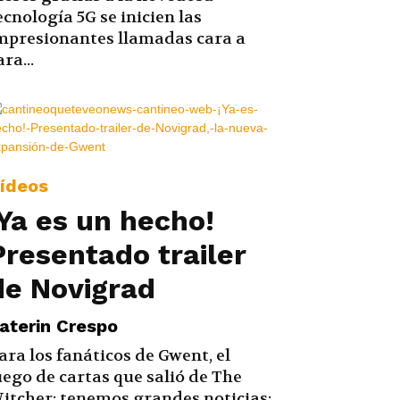
ecnología 5G se inicien las
mpresionantes llamadas cara a
ara...
ídeos
¡Ya es un hecho!
Presentado trailer
de Novigrad
aterin Crespo
ara los fanáticos de Gwent, el
uego de cartas que salió de The
itcher; tenemos grandes noticias: