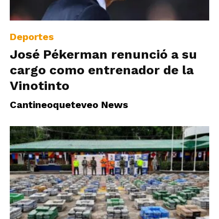
|
Deportes
José Pékerman renunció a su
Ultima
cargo como entrenador de la
Vinotinto
Hora
Cantineoqueteveo News
|