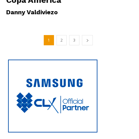
Copa América
Danny Valdiviezo
1
2
3