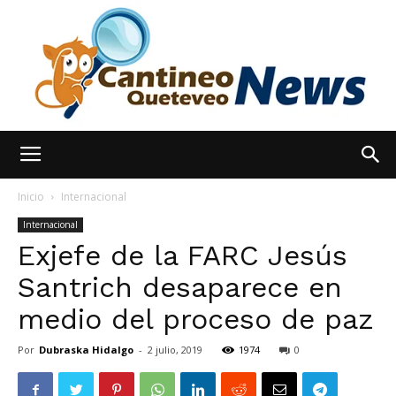
España
Inicio
Internacional
Internacional
Exjefe de la FARC Jesús
Noticias
Santrich desaparece en
medio del proceso de paz
hoy
Por
Dubraska Hidalgo
-
2 julio, 2019
1974
0