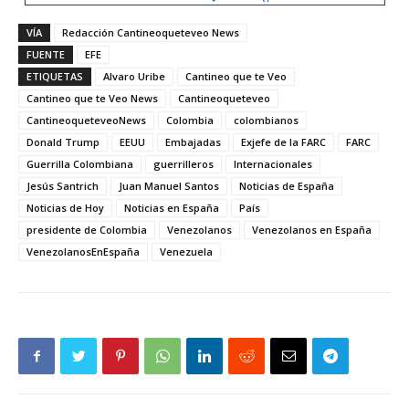
VÍA
Redacción Cantineoqueteveo News
FUENTE
EFE
ETIQUETAS
Alvaro Uribe
Cantineo que te Veo
Cantineo que te Veo News
Cantineoqueteveo
CantineoqueteveoNews
Colombia
colombianos
Donald Trump
EEUU
Embajadas
Exjefe de la FARC
FARC
Guerrilla Colombiana
guerrilleros
Internacionales
Jesús Santrich
Juan Manuel Santos
Noticias de España
Noticias de Hoy
Noticias en España
País
presidente de Colombia
Venezolanos
Venezolanos en España
VenezolanosEnEspaña
Venezuela