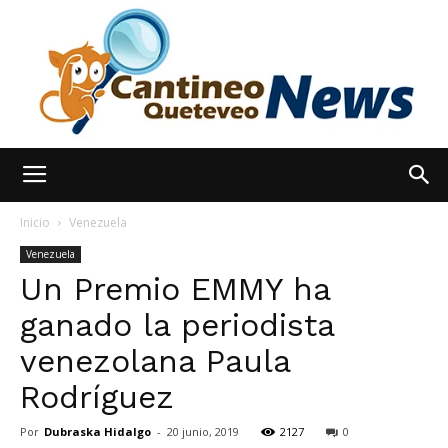
España
Inicio
Venezuela
Venezuela
Un Premio EMMY ha
Noticias
ganado la periodista
venezolana Paula
hoy
Rodríguez
Por
Dubraska Hidalgo
-
20 junio, 2019
2127
0