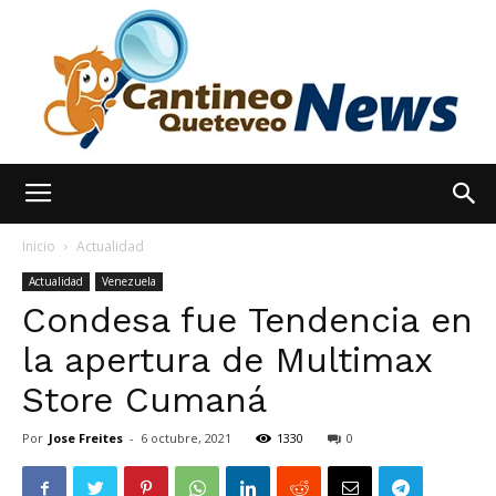
España
Inicio
Actualidad
Actualidad
Venezuela
Condesa fue Tendencia en
Noticias
la apertura de Multimax
Store Cumaná
hoy
Por
Jose Freites
-
6 octubre, 2021
1330
0