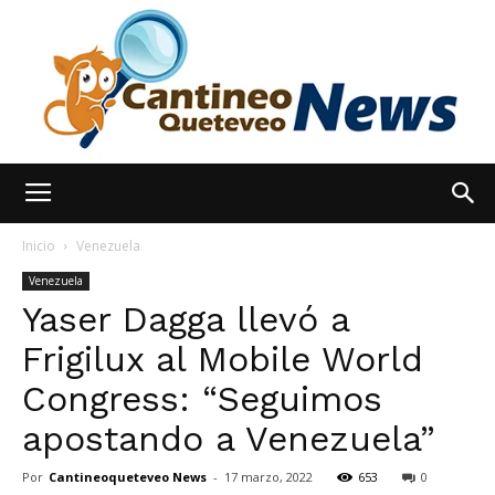
España
Inicio
Venezuela
Venezuela
Yaser Dagga llevó a
Noticias
Frigilux al Mobile World
Congress: “Seguimos
hoy
apostando a Venezuela”
Por
Cantineoqueteveo News
-
17 marzo, 2022
653
0