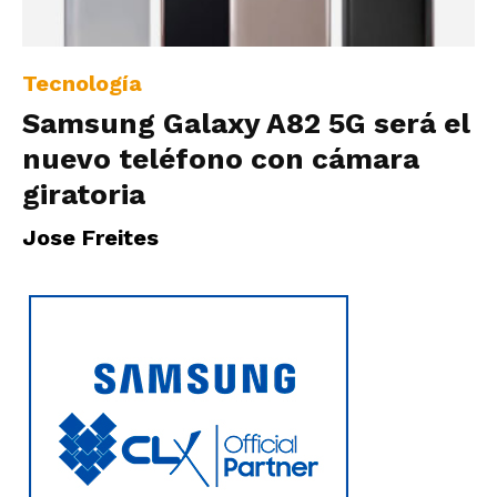
|
Tecnología
Samsung Galaxy A82 5G será el
Ultima
nuevo teléfono con cámara
giratoria
Hora
Jose Freites
|