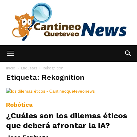
España
Inicio
Etiquetas
Rekognition
Etiqueta: Rekognition
Noticias
Robótica
¿Cuáles son los dilemas éticos
hoy
que deberá afrontar la IA?