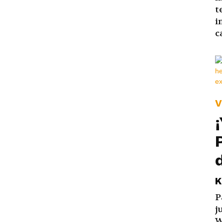
t
i
c
V
K
P
j
W