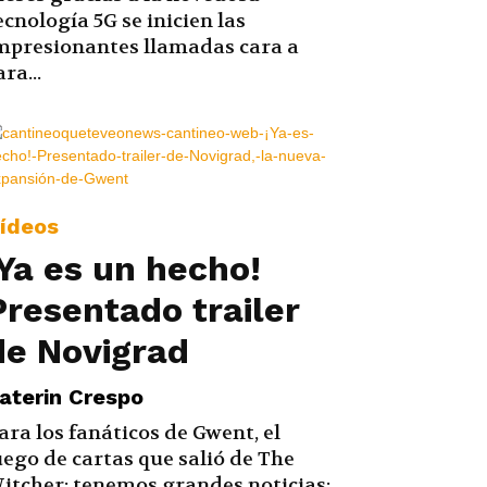
ecnología 5G se inicien las
mpresionantes llamadas cara a
ara...
ídeos
¡Ya es un hecho!
Presentado trailer
de Novigrad
aterin Crespo
ara los fanáticos de Gwent, el
uego de cartas que salió de The
itcher; tenemos grandes noticias: