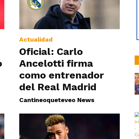
hoy
Actualidad
Oficial: Carlo
o
Ancelotti firma
|
como entrenador
del Real Madrid
Cantineoqueteveo News
Ultima