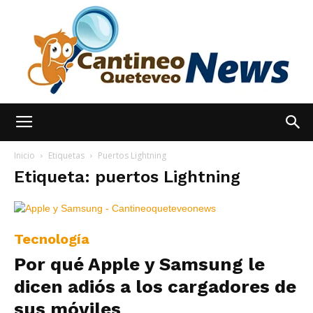
España
Inicio
Etiquetas
Puertos Lightning
Etiqueta: puertos Lightning
Noticias
Tecnología
Por qué Apple y Samsung le
hoy
dicen adiós a los cargadores de
sus móviles