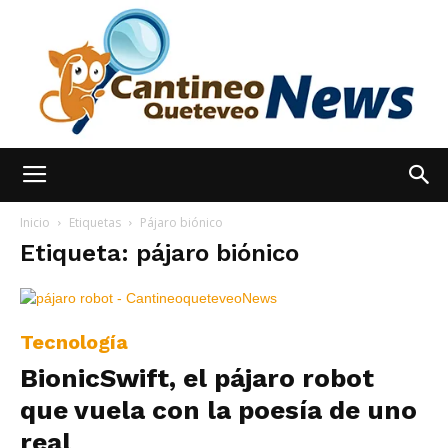
España
Inicio
Etiquetas
Pájaro biónico
Etiqueta: pájaro biónico
Noticias
Tecnología
BionicSwift, el pájaro robot
hoy
que vuela con la poesía de uno
real