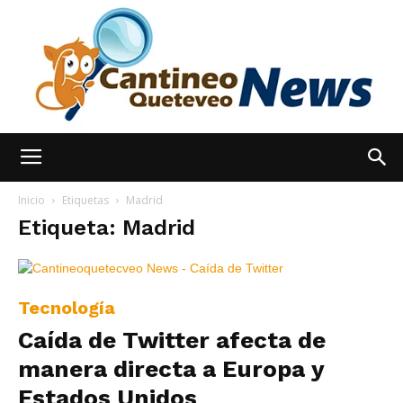
España
Inicio
Etiquetas
Madrid
Etiqueta: Madrid
Noticias
Tecnología
Caída de Twitter afecta de
hoy
manera directa a Europa y
Estados Unidos