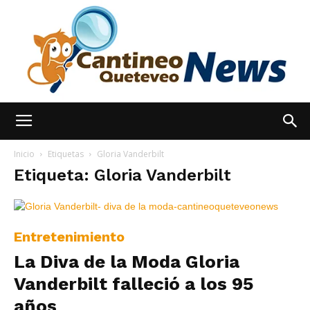
España
Inicio
Etiquetas
Gloria Vanderbilt
Etiqueta: Gloria Vanderbilt
Noticias
Entretenimiento
La Diva de la Moda Gloria
hoy
Vanderbilt falleció a los 95
años