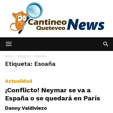
España
Inicio
Etiquetas
Esoaña
Etiqueta: Esoaña
Noticias
Actualidad
¡Conflicto! Neymar se va a
hoy
España o se quedará en París
Danny Valdiviezo