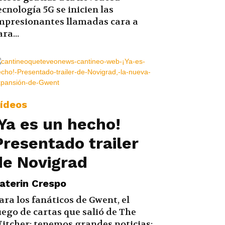
ecnología 5G se inicien las
mpresionantes llamadas cara a
ara...
ídeos
¡Ya es un hecho!
Presentado trailer
de Novigrad
aterin Crespo
ara los fanáticos de Gwent, el
uego de cartas que salió de The
itcher; tenemos grandes noticias: