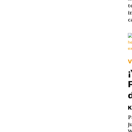
t
i
c
V
K
P
j
W