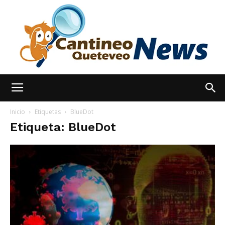
España
Inicio
Etiquetas
BlueDot
Etiqueta: BlueDot
Noticias
hoy