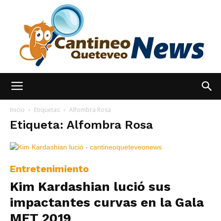
España
Inicio
Etiquetas
Alfombra Rosa
Etiqueta: Alfombra Rosa
Noticias
Entretenimiento
Kim Kardashian lució sus
hoy
impactantes curvas en la Gala
MET 2019