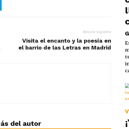
G
Artículo siguiente
Visita el encanto y la poesía en
E
a
el barrio de las Letras en Madrid
m
t
i
c
V
ás del autor