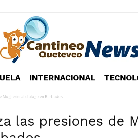
UELA
INTERNACIONAL
TECNOL
España
e Mogherini al dialogo en Barbados
a las presiones de M
Noticias
rbados