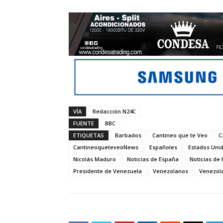
VÍA
Redacción N24C
FUENTE
BBC
ETIQUETAS
Barbados
Cantineo que te Veo
C
CantineoqueteveoNews
Españoles
Estados Uni
Nicolás Maduro
Noticias de España
Noticias de
Presidente de Venezuela
Venezolanos
Venezol