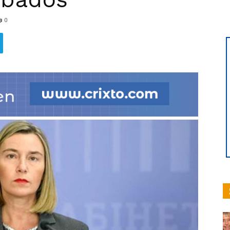
0
hoy
|
Ultima