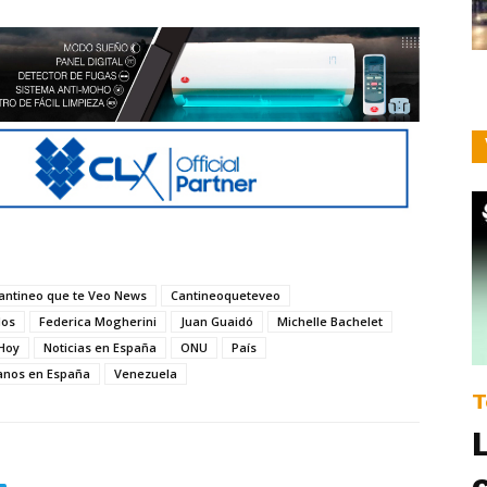
antineo que te Veo News
Cantineoqueteveo
dos
Federica Mogherini
Juan Guaidó
Michelle Bachelet
 Hoy
Noticias en España
ONU
País
anos en España
Venezuela
T