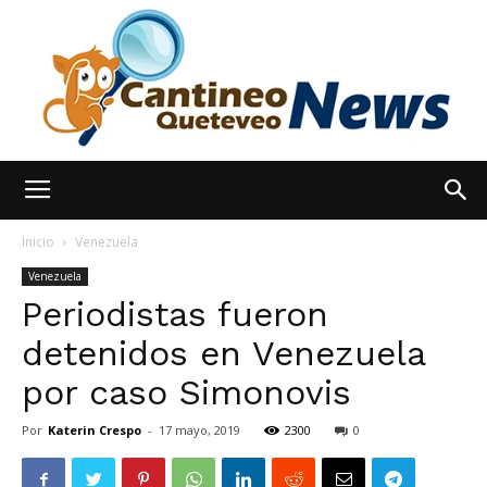
España
Inicio
Venezuela
Venezuela
Periodistas fueron
Noticias
detenidos en Venezuela
por caso Simonovis
hoy
Por
Katerin Crespo
-
17 mayo, 2019
2300
0