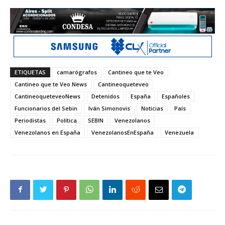
ETIQUETAS
camarógrafos
Cantineo que te Veo
Cantineo que te Veo News
Cantineoqueteveo
CantineoqueteveoNews
Detenidos
España
Españoles
Funcionarios del Sebin
Iván Simonovis
Noticias
País
Periodistas
Política
SEBIN
Venezolanos
Venezolanos en España
VenezolanosEnEspaña
Venezuela