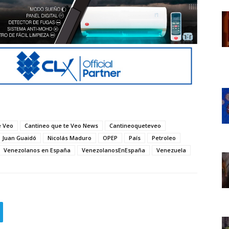
e Veo
Cantineo que te Veo News
Cantineoqueteveo
Juan Guaidó
Nicolás Maduro
OPEP
País
Petroleo
Venezolanos en España
VenezolanosEnEspaña
Venezuela