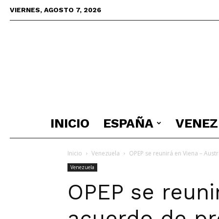
VIERNES, AGOSTO 7, 2026
INICIO
ESPAÑA
VENEZ
Inicio
Venezuela
OPEP se reunirá en Viena – Aust
Venezuela
OPEP se reuni
acuerdo de p