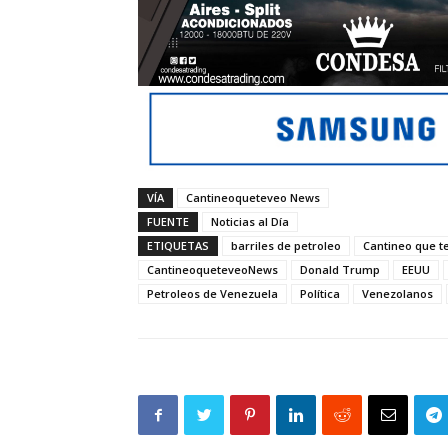
VÍA
Cantineoqueteveo News
FUENTE
Noticias al Día
ETIQUETAS
barriles de petroleo
Cantineo que t
CantineoqueteveoNews
Donald Trump
EEUU
Petroleos de Venezuela
Política
Venezolanos