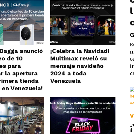
G
E
 Dagga anunció
¡Celebra la Navidad!
m
eo de 10
Multimax reveló su
t
es para
mensaje navideño
i
r la apertura
2024 a toda
c
rimera tienda
Venezuela
en Venezuela!
V