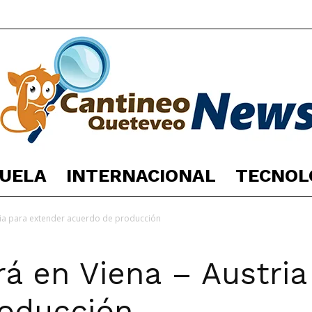
UELA
INTERNACIONAL
TECNOL
España
ria para extender acuerdo de producción
rá en Viena – Austria
Noticias
roducción